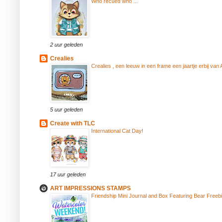
Who recued who ...
2 uur geleden
Crealies
Crealies , een leeuw in een frame een jaartje erbij van
5 uur geleden
Create with TLC
International Cat Day!
17 uur geleden
ART IMPRESSIONS STAMPS
Friendship Mini Journal and Box Featuring Bear Free