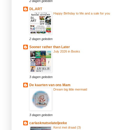
2 dagen geleden
DL.ART
Happy Birthday to Me and a sale for you
2 dagen geleden
Sooner rather than Later
July 2026 in Books
3 dagen geleden
De kaarten van ons Mam
Dream big little mermaid
3 dagen geleden
carlasknutselateljeeke
Kerst met draad (3)