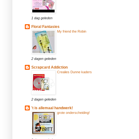
1 dag geleden
Floral Fantasies
My friend the Robin
2 dagen geleden
Scrapcard Addiction
Crealies Dunne kaders
2 dagen geleden
't is allemaal handwerk!
grote onderscheiding!