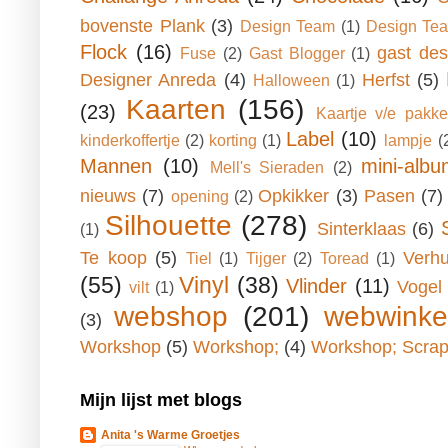
bovenste Plank
(3)
Design Team
(1)
Design Tea
Flock
(16)
gast des
Fuse
(2)
Gast Blogger
(1)
Designer Anreda
(4)
Herfst
(5)
Halloween
(1)
Kaarten
(156)
(23)
Kaartje v/e pakke
Label
(10)
kinderkoffertje
(2)
korting
(1)
lampje
(
Mannen
(10)
mini-alb
Mell's Sieraden
(2)
nieuws
(7)
Opkikker
(3)
Pasen
(7)
opening
(2)
Silhouette
(278)
Sinterklaas
(6)
(1)
Te koop
(5)
Verhu
Tiel
(1)
Tijger
(2)
Toread
(1)
(55)
Vinyl
(38)
Vlinder
(11)
Vogel
vilt
(1)
webshop
(201)
webwinke
(3)
Workshop
(5)
Workshop;
(4)
Workshop; Scrap
Mijn lijst met blogs
Anita 's Warme Groetjes