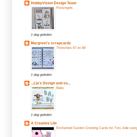
HobbyVision Design Team
Postzegels
1 dag geleden
Margreet's scrapcards
Thrinchies 87 en 88
1 dag geleden
...Lia's Design and so...
Baby
1 dag geleden
A Creative Life
Enchanted Garden Greeting Cards for Tres Jolie usin