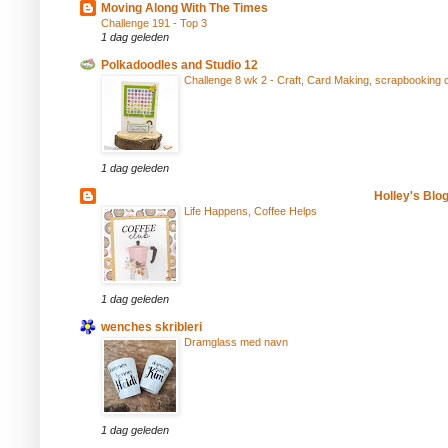
Moving Along With The Times
Challenge 191 - Top 3
1 dag geleden
Polkadoodles and Studio 12
Challenge 8 wk 2 - Craft, Card Making, scrapbooking 
1 dag geleden
Holley's Blo
Life Happens, Coffee Helps
1 dag geleden
wenches skribleri
Dramglass med navn
1 dag geleden