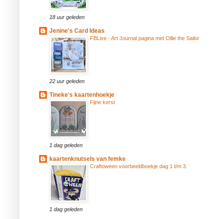
18 uur geleden
Jenine's Card Ideas
FBLive - Art Journal pagina met Ollie the Sailor
22 uur geleden
Tineke's kaartenhoekje
Fijne kerst
1 dag geleden
kaartenknutsels van femke
Craftoween voorbeeldboekje dag 1 t/m 3.
1 dag geleden