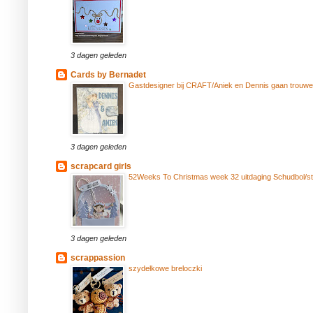
3 dagen geleden
Cards by Bernadet
Gastdesigner bij CRAFT/Aniek en Dennis gaan trouwe
3 dagen geleden
scrapcard girls
52Weeks To Christmas week 32 uitdaging Schudbol/stol
3 dagen geleden
scrappassion
szydełkowe breloczki