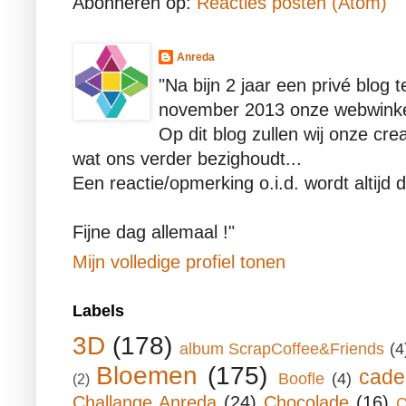
Abonneren op:
Reacties posten (Atom)
Anreda
"Na bijn 2 jaar een privé blog
november 2013 onze webwinke
Op dit blog zullen wij onze crea
wat ons verder bezighoudt...
Een reactie/opmerking o.i.d. wordt altijd d
Fijne dag allemaal !"
Mijn volledige profiel tonen
Labels
3D
(178)
album ScrapCoffee&Friends
(4
Bloemen
(175)
cade
Boofle
(4)
(2)
Challange Anreda
(24)
Chocolade
(16)
C